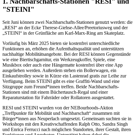
1. Nachbarschafts-Stationen "RESI" und
"STEINI"
Seit Juni können zwei Nachbarschafts-Stationen genutzt werden: die
„RESI“ an der Ecke Therese-Giehse-Allee/Preetoriusweg und der
„STEINI“ in der Grünfläche am Karl-Marx-Ring am Skateplatz.
Vorläufig bis März 2025 bieten sie ­kostenfrei unterschiedliche
Funktionen an, erhöhen die Aufenthaltsqualität und unterstützen
nachhaltige Mobilitätsangebote. Bei der RESI können Gegenstände
wie eine Biertischgarnitur, ein Werkzeugkoffer, Spiele, eine
Musikbox oder auch eine Hängematte kostenfrei über eine App
ausgeliehen werden. Außerdem stehen ein Bollerwagen, ein
Einkaufstrolley sowie in Kürze ein Lastenrad gratis zur Leihe zur
Verfügung. Beim STEINI gibt es eine Graffiti-Wand und eine
Sitzgruppe zum Freund*innen treffen. Beide Nachbarschafts-
Stationen sind mit einem Büchertausch-Regal und einer
Reparaturstation für Fahrräder oder Rollatoren ausgestattet.
RESI und STEINI wurden von der ­NEBourhoods-Aktion
„Treffpunkte für ­Mobilität und Nachbarschaft“ zusammen mit
Bürger*innen aus Neuperlach umgesetzt. Gemeinsam suchten sie in
Workshops mit den Kreativschaffenden Ralph Otto, Sandra Singh
und Enrica Ferrucci nach möglichen Standorten, ihrer Gestalt, ihren
Funktionen und Angeboten. Unterstützt haben dabei die