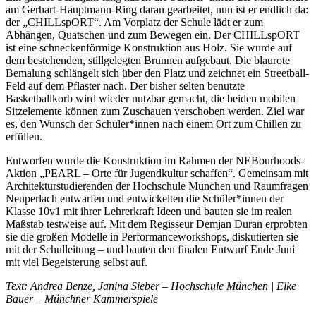
am Gerhart-Hauptmann-Ring daran gearbeitet, nun ist er endlich da:
der „CHILLspORT“. Am Vorplatz der Schule lädt er zum
Abhängen, Quatschen und zum Bewegen ein. Der CHILLspORT
ist eine schneckenförmige Konstruktion aus Holz. Sie wurde auf
dem bestehenden, stillgelegten Brunnen aufgebaut. Die blaurote
Bemalung schlängelt sich über den Platz und zeichnet ein Streetball-
Feld auf dem Pflaster nach. Der bisher selten benutzte
Basketballkorb wird wieder nutzbar gemacht, die beiden mobilen
Sitzelemente können zum Zuschauen verschoben werden. Ziel war
es, den Wunsch der Schüler*innen nach einem Ort zum Chillen zu
erfüllen.
Entworfen wurde die Konstruktion im Rahmen der NEBourhoods-
Aktion „PEARL – Orte für Jugendkultur schaffen“. Gemeinsam mit
Architekturstudierenden der Hochschule München und Raumfragen
Neuperlach entwarfen und entwickelten die Schüler*innen der
Klasse 10v1 mit ihrer Lehrerkraft Ideen und bauten sie im realen
Maßstab testweise auf. Mit dem Regisseur Demjan Duran erprobten
sie die großen Modelle in Performanceworkshops, diskutierten sie
mit der Schulleitung – und bauten den finalen Entwurf Ende Juni
mit viel Begeisterung selbst auf.
Text: Andrea Benze, Janina Sieber – Hochschule München | Elke
Bauer – Münchner Kammerspiele