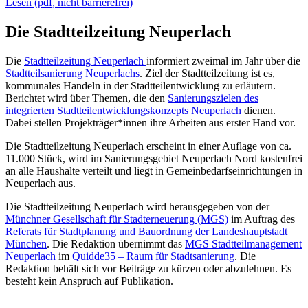
Lesen (pdf, nicht barrierefrei)
Die Stadtteilzeitung Neuperlach
Die
Stadtteilzeitung Neuperlach
informiert zweimal im Jahr über die
Stadtteilsanierung Neuperlachs
. Ziel der Stadtteilzeitung ist es,
kommunales Handeln in der Stadtteilentwicklung zu erläutern.
Berichtet wird über Themen, die den
Sanierungszielen des
integrierten Stadtteilentwicklungskonzepts Neuperlach
dienen.
Dabei stellen Projekträger*innen ihre Arbeiten aus erster Hand vor.
Die Stadtteilzeitung Neuperlach erscheint in einer Auflage von ca.
11.000 Stück, wird im Sanierungsgebiet Neuperlach Nord kostenfrei
an alle Haushalte verteilt und liegt in Gemeinbedarfseinrichtungen in
Neuperlach aus.
Die Stadtteilzeitung Neuperlach wird herausgegeben von der
Münchner Gesellschaft für Stadterneuerung (MGS)
im Auftrag des
Referats für Stadtplanung und Bauordnung der Landeshauptstadt
München
. Die Redaktion übernimmt das
MGS Stadtteilmanagement
Neuperlach
im
Quidde35 – Raum für Stadtsanierung
. Die
Redaktion behält sich vor Beiträge zu kürzen oder abzulehnen. Es
besteht kein Anspruch auf Publikation.