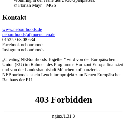
Wohnring in der Nähe des ZAK-Spielplatzes.
© Florian Mayr – MGS
Kontakt
www.nebourhoods.de
nebourhoods(at)muenchen.de
01525 / 68 08 634
Facebook nebourhoods
Instagram nebourhoods
„Creating NEBourhoods ­Together” wird von der ­Europäischen ­
Union (EU) im Rahmen des ­Programms Horizont ­Europa finanziert
und von der ­Landeshauptstadt München ko­finanziert. ­
NEBourhoods ist ein Leucht­turmprojekt zum Neuen ­Europäischen
Bauhaus der EU.