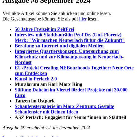
Ausgabe #8 September 2024
Verlinkte Artikel können Sie anklicken und online lesen.
Die Gesamtausgabe können Sie als pdf
hier
lesen.
50 Jahre Freizeit im ZeitFrei
Interview mit Stadtbaurätin Prof Dr. (Uni. Florenz)
Merk: "Wir machen Neuperlach fit für die Zukunft"
Beratung zu Internet und digitalen Medien
Integriertes Quartierskonzept: Untersuchung zum
Klimschutz und zur Klimaanpassung in Neuperlach-
Nordost
EU-Projekt Creating NEBourhoods Together: Neue Orte
zum Entdecken
Kunst in Perlach 2.0
Muralarum am Karl-Marx-Ring
Stiftung Daheim im Viertel fördert Projekte mit 30.000
Euro
Tanzen im Ostpark
Schaufenstergalerie im Marx-Zentrum: Gestalte
Schaufenster mit Deinen Ideen
ASZ Perlach: Engagiert für Senior*innen im Stadtteil
Ausgabe #9 erscheint vsl. im Dezember 2024